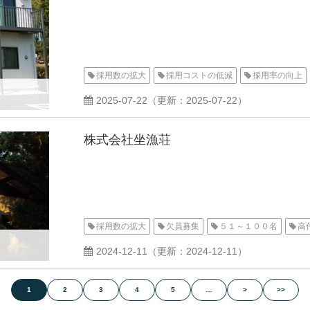
採用数の拡大
採用コストの低減
採用率の向上
2025-07-22
（更新：
2025-07-22
）
株式会社坐漁荘
採用数の拡大
欠員募集
５１～１００名
高
2024-12-11
（更新：
2024-12-11
）
1
2
3
4
5
…
>
>>