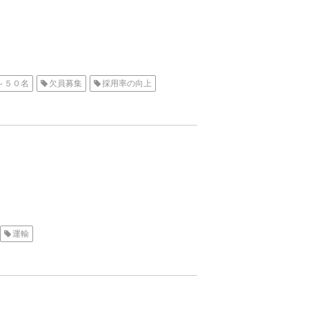
～５０名
欠員募集
採用率の向上
運輸