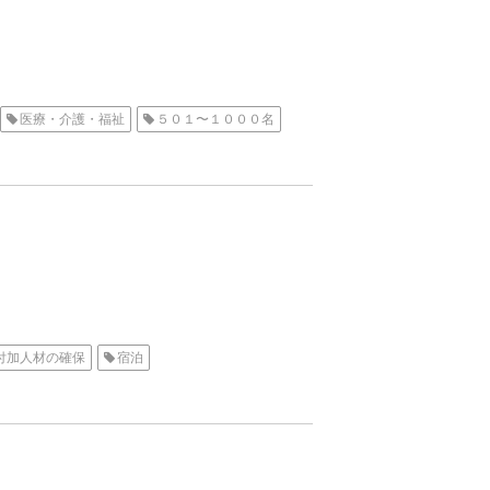
医療・介護・福祉
５０１〜１０００名
付加人材の確保
宿泊