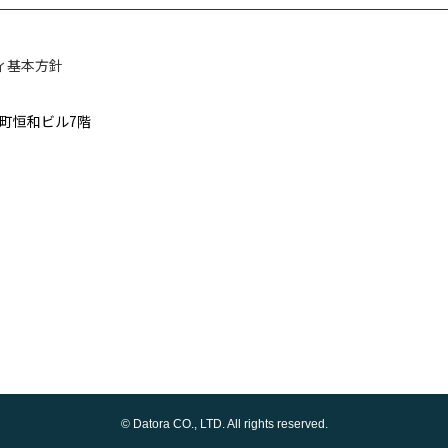
ィ基本方針
太郎町恒和ビル7階
© Datora CO., LTD. All rights reserved.