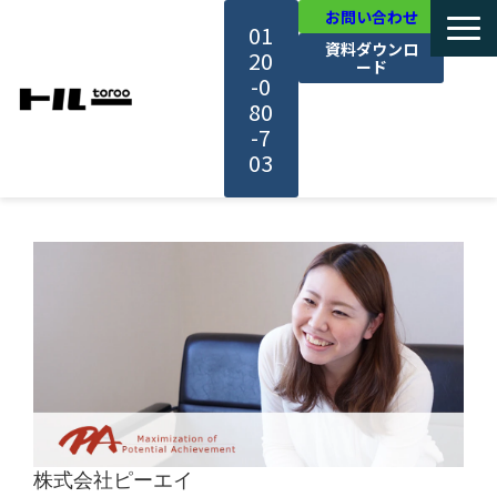
お問い合わせ
01
資料ダウンロ
20
ード
-0
80
-7
03
TOP
機能・サービス紹介
活用事例
料金・プラン
株式会社ピーエイ
セミナー一覧