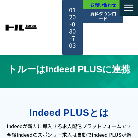
お問い合わせ
01
資料ダウンロ
20
ード
-0
80
-7
03
TOP
トルーはIndeed PLUSに連携
機能・サービス紹介
活用事例
Indeed PLUSとは
料金・プラン
Indeedが新たに導入する求人配信プラットフォームです
セミナー一覧
今後Indeedのスポンサー求人は自動でIndeed PLUSが適