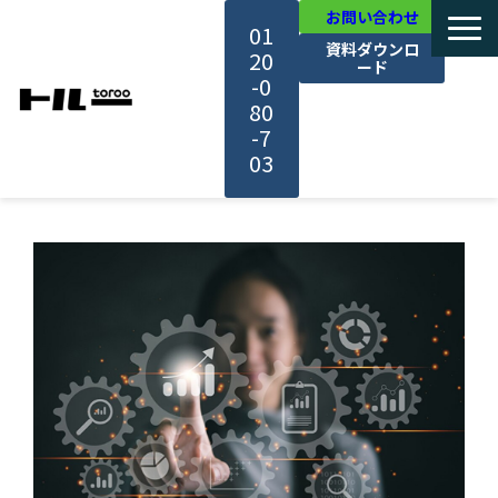
お問い合わせ
01
資料ダウンロ
20
ード
-0
80
-7
03
TOP
機能・サービス紹介
活用事例
料金・プラン
セミナー一覧