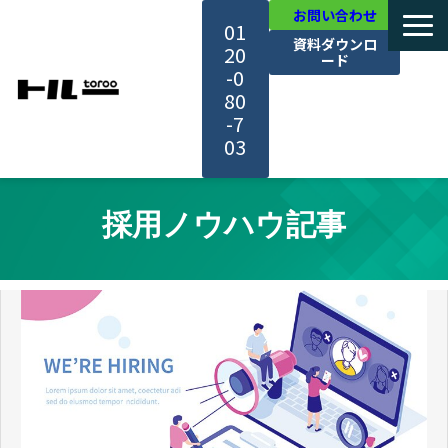
お問い合わせ
01
資料ダウンロ
20
ード
-0
80
-7
03
TOP
採用ノウハウ記事
機能・サービス紹介
活用事例
料金・プラン
セミナー一覧