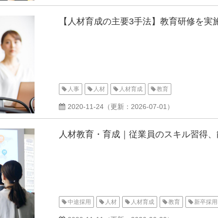
【人材育成の主要3手法】教育研修を実
人事
人材
人材育成
教育
2020-11-24
（更新：
2026-07-01
）
人材教育・育成｜従業員のスキル習得、
中途採用
人材
人材育成
教育
新卒採用