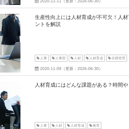
2020-11-11
（更新：
2026-06-30
）
生産性向上には人材育成が不可欠！人材
ントを解説
人事
人事部
人材
人材育成
目標管理
2020-11-09
（更新：
2026-06-30
）
人材育成にはどんな課題がある？時間や
人事
人材
人材育成
教育