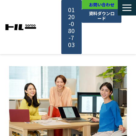
お問い合わせ
01
資料ダウンロ
20
ード
-0
80
-7
03
TOP
機能・サービス紹介
活用事例
料金・プラン
セミナー一覧