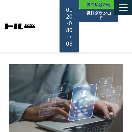
お問い合わせ
01
資料ダウンロ
20
ード
-0
80
-7
03
TOP
機能・サービス紹介
活用事例
料金・プラン
セミナー一覧