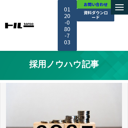
お問い合わせ
01
資料ダウンロ
20
ード
-0
80
-7
03
TOP
採用ノウハウ記事
機能・サービス紹介
活用事例
料金・プラン
セミナー一覧