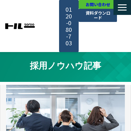
お問い合わせ
01
資料ダウンロ
20
ード
-0
80
-7
03
TOP
採用ノウハウ記事
機能・サービス紹介
活用事例
料金・プラン
セミナー一覧