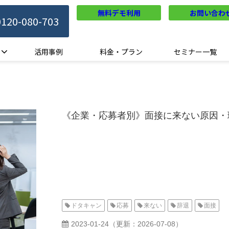
無料デモ利用
お問い合わ
0120-080-703
活用事例
料金・プラン
セミナー一覧
《企業・応募者別》面接に来ない原因・
ドタキャン
応募
来ない
辞退
面接
2023-01-24
（更新：
2026-07-08
）