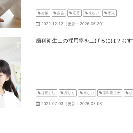
対策
広告
応募
来ない
求人
2022-12-12
（更新：
2026-06-30
）
歯科衛生士の採用率を上げるには？おす
採用方法
探し方
来ない
歯科衛生士
求
2021-07-03
（更新：
2026-07-03
）