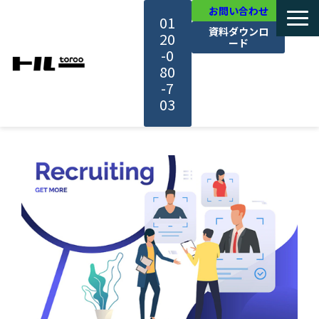
お問い合わせ
01
資料ダウンロ
20
ード
-0
80
-7
03
TOP
機能・サービス紹介
活用事例
料金・プラン
セミナー一覧