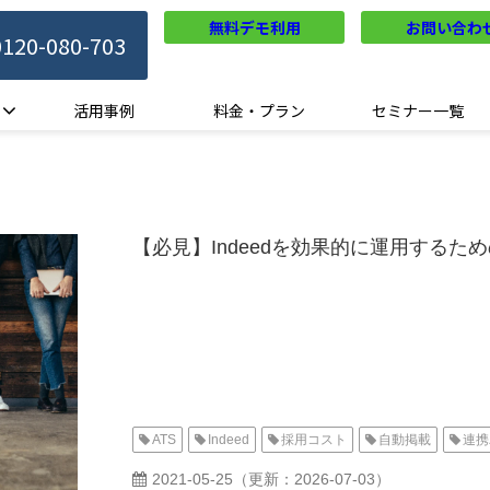
無料デモ利用
お問い合わ
0120-080-703
活用事例
料金・プラン
セミナー一覧
【必見】Indeedを効果的に運用するた
ATS
Indeed
採用コスト
自動掲載
連携
2021-05-25
（更新：
2026-07-03
）