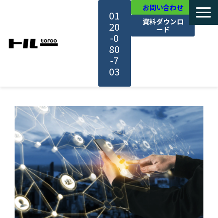
お問い合わせ
01
資料ダウンロ
20
ード
-0
80
-7
03
TOP
機能・サービス紹介
活用事例
料金・プラン
セミナー一覧