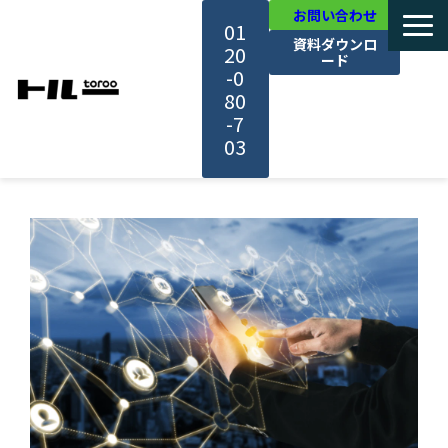
お問い合わせ
01
資料ダウンロ
20
ード
-0
80
-7
03
TOP
機能・サービス紹介
活用事例
料金・プラン
セミナー一覧