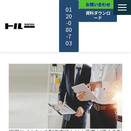
お問い合わせ
01
資料ダウンロ
20
ード
-0
80
-7
03
TOP
機能・サービス紹介
活用事例
料金・プラン
セミナー一覧