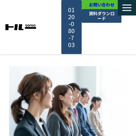
お問い合わせ
01
資料ダウンロ
20
ード
-0
80
-7
03
TOP
機能・サービス紹介
活用事例
料金・プラン
セミナー一覧