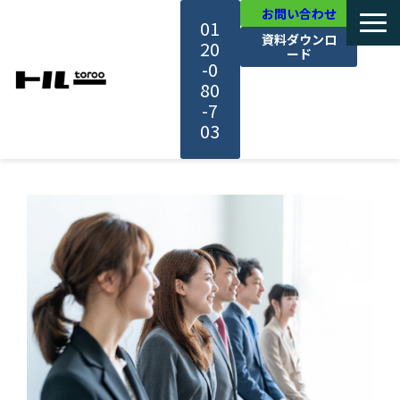
お問い合わせ
01
資料ダウンロ
20
ード
-0
80
-7
03
TOP
機能・サービス紹介
活用事例
料金・プラン
セミナー一覧