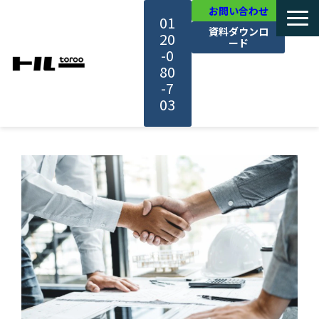
お問い合わせ
01
資料ダウンロ
20
ード
-0
80
-7
03
TOP
機能・サービス紹介
活用事例
料金・プラン
セミナー一覧