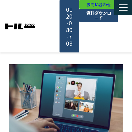
お問い合わせ
01
資料ダウンロ
20
ード
-0
80
-7
03
TOP
機能・サービス紹介
活用事例
料金・プラン
セミナー一覧