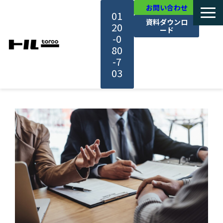
お問い合わせ
01
資料ダウンロ
20
ード
-0
80
-7
03
TOP
機能・サービス紹介
活用事例
料金・プラン
セミナー一覧