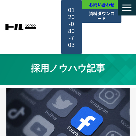
お問い合わせ
01
資料ダウンロ
20
ード
-0
80
-7
03
TOP
採用ノウハウ記事
機能・サービス紹介
活用事例
料金・プラン
セミナー一覧