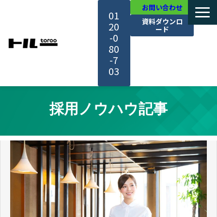
お問い合わせ
01
資料ダウンロ
20
ード
-0
80
-7
03
TOP
採用ノウハウ記事
機能・サービス紹介
活用事例
料金・プラン
セミナー一覧