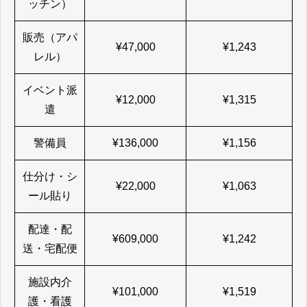
ッチン）
販売（アパ
¥47,000
¥1,243
レル）
イベント派
¥12,000
¥1,315
遣
警備員
¥136,000
¥1,156
仕分け・シ
¥22,000
¥1,063
ール貼り
配達・配
¥609,000
¥1,242
送・宅配便
施設内介
¥101,000
¥1,519
護・看護