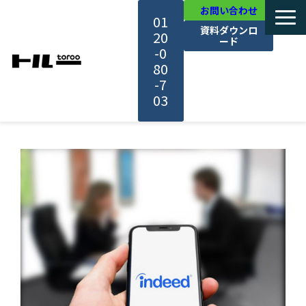
お問い合わせ
01
資料ダウンロ
20
ード
-0
80
-7
03
TOP
機能・サービス紹介
活用事例
料金・プラン
セミナー一覧