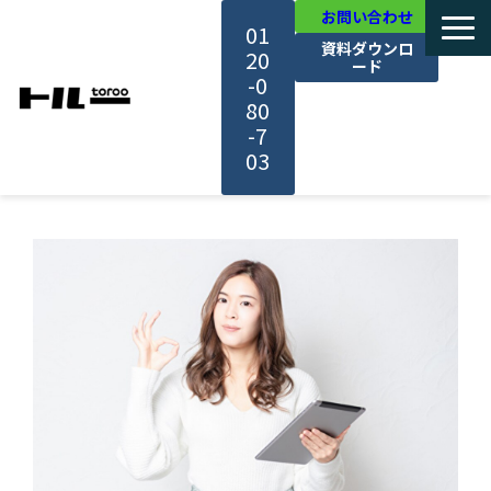
お問い合わせ
01
資料ダウンロ
20
ード
-0
80
-7
03
TOP
機能・サービス紹介
活用事例
料金・プラン
セミナー一覧