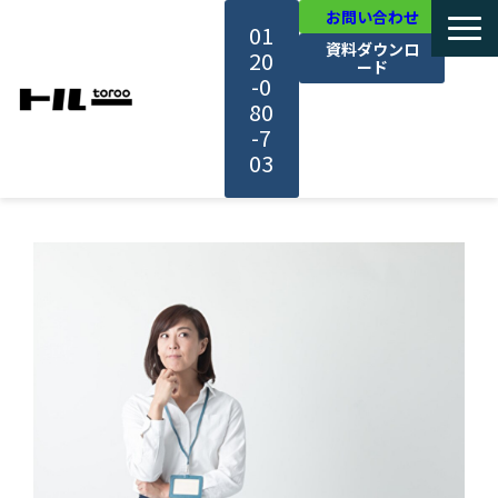
お問い合わせ
01
資料ダウンロ
20
ード
-0
80
-7
03
TOP
機能・サービス紹介
活用事例
料金・プラン
セミナー一覧