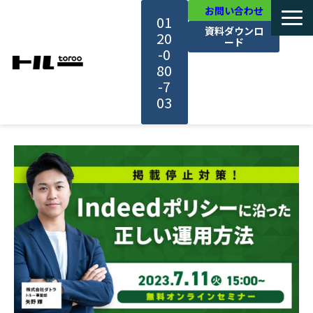
お問い合わせ
01
資料ダウンロ
20
ード
-0
80
-7
03
TOP
機能・サービス紹介
活用事例
料金・プラン
セミナー一覧