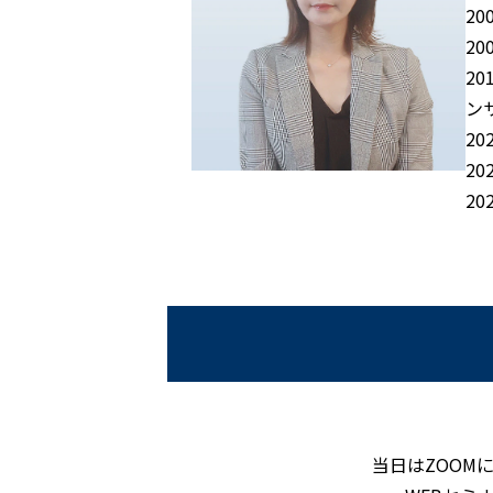
2
2
2
ン
2
2
2
当日はZOOM