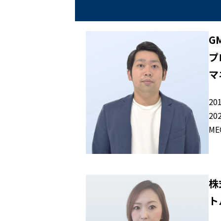
G
プ
マ
20
2
M
株
ト