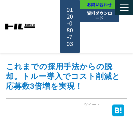
お問い合わせ
01
資料ダウンロ
20
ード
-0
80
-7
03
TOP
これまでの採用手法からの脱
却。トルー導入でコスト削減と
機能・サービス紹介
応募数3倍増を実現！
活用事例
ツイート
料金・プラン
セミナー一覧