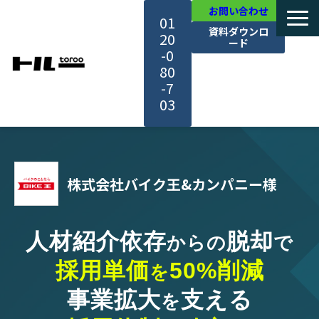
お問い合わせ
01
資料ダウンロ
20
ード
-0
80
-7
03
TOP
株式会社バイク王&カンパニー様
機能・サービス紹介
活用事例
人材紹介依存
脱却
からの
で
採用単価
50%削減
料金・プラン
を
事業拡大
支える
を
セミナー一覧