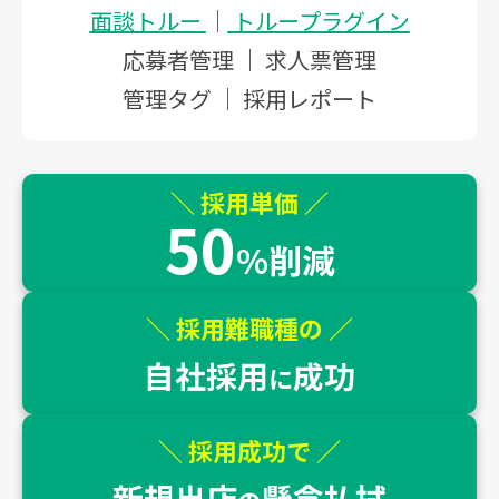
面談トルー
｜
トループラグイン
応募者管理 ｜ 求人票管理
管理タグ ｜ 採用レポート
＼ 採用単価 ／
50
%削減
＼ 採用難職種の ／
自社採用
成功
に
＼ 採用成功で ／
新規出店
懸念払拭