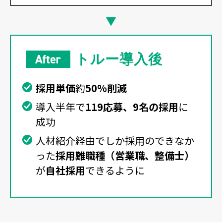
▼
トルー導入後
採用単価
約
50%削減
導入半年で
119応募、9名の採用
に
成功
人材紹介経由でしか採用のできなか
った
採用難職種（営業職、整備士）
が
自社採用
できるように