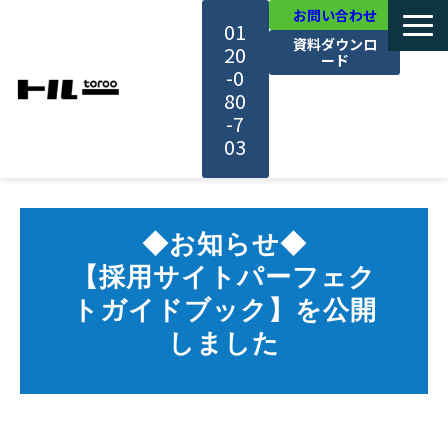
お問い合わせ
01
資料ダウンロ
20
ード
-0
80
-7
03
TOP
◆お知らせ◆
機能・サービス紹介
【採用サイトパーフェク
トガイドブック】を公開
活用事例
しました
料金・プラン
セミナー一覧