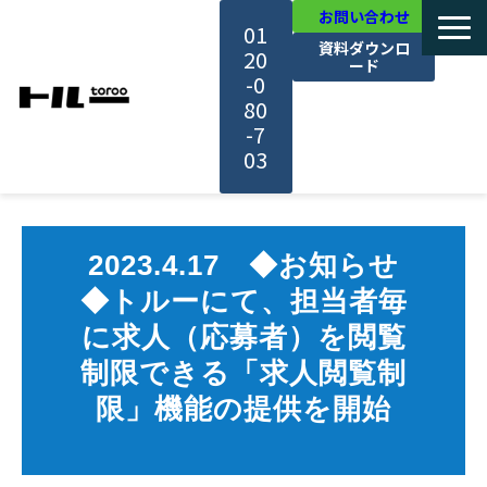
お問い合わせ
01
資料ダウンロ
20
ード
-0
80
-7
03
TOP
2023.4.17　◆お知らせ
機能・サービス紹介
◆トルーにて、担当者毎
に求人（応募者）を閲覧
活用事例
制限できる「求人閲覧制
限」機能の提供を開始
料金・プラン
セミナー一覧