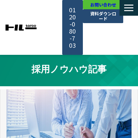
お問い合わせ
01
資料ダウンロ
20
ード
-0
80
-7
03
TOP
採用ノウハウ記事
機能・サービス紹介
活用事例
料金・プラン
セミナー一覧