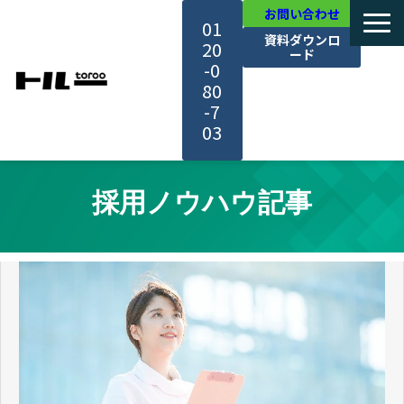
お問い合わせ
01
資料ダウンロ
20
ード
-0
80
-7
03
TOP
採用ノウハウ記事
機能・サービス紹介
活用事例
料金・プラン
セミナー一覧