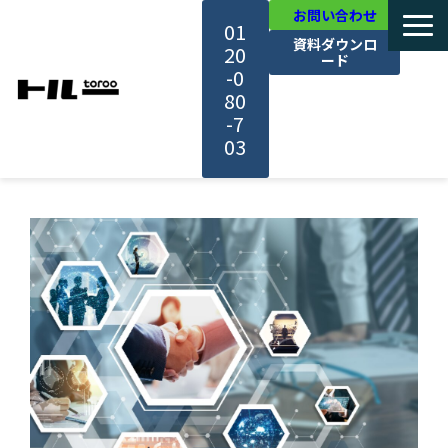
お問い合わせ
01
資料ダウンロ
20
ード
-0
80
-7
03
TOP
機能・サービス紹介
活用事例
料金・プラン
セミナー一覧