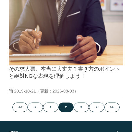
その求人票、本当に大丈夫？書き方のポイント
と絶対NGな表現を理解しよう！
2019-10-21
（更新：
2026-08-03
）
<<
<
1
2
3
>
>>