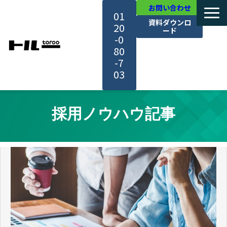
お問い合わせ
01
資料ダウンロ
20
ード
-0
80
-7
03
TOP
採用ノウハウ記事
機能・サービス紹介
活用事例
料金・プラン
セミナー一覧