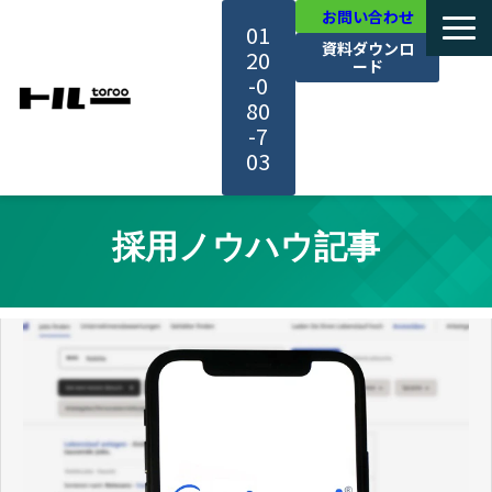
お問い合わせ
01
資料ダウンロ
20
ード
-0
80
-7
03
TOP
採用ノウハウ記事
機能・サービス紹介
活用事例
料金・プラン
セミナー一覧