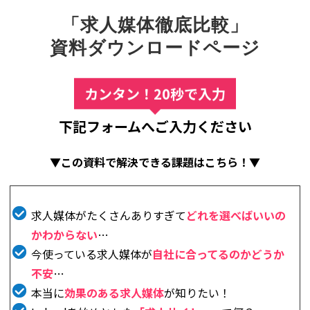
「求人媒体徹底比較」
資料ダウンロードページ
カンタン！20秒で入力
下記フォームへご入力ください
▼この資料で解決できる課題はこちら！▼
求人媒体がたくさんありすぎて
どれを選べばいいの
かわからない
…
今使っている求人媒体が
自社に合ってるのかどうか
不安
…
本当に
効果のある求人媒体
が知りたい！